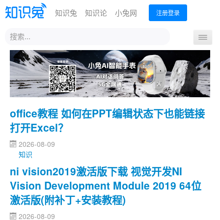
知识兔
知识论
小兔网
注册登录
站
导
内
航
搜
首页
最新下载
MSDN下载
热门下载
开
索
关
office教程 如何在PPT编辑状态下也能链接
打开Excel？
2026-08-09
知识
ni vision2019激活版下载 视觉开发NI
Vision Development Module 2019 64位
激活版(附补丁+安装教程)
2026-08-09