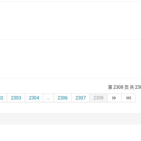
第 2308 页 共 23
02
2303
2304
...
2306
2307
2308