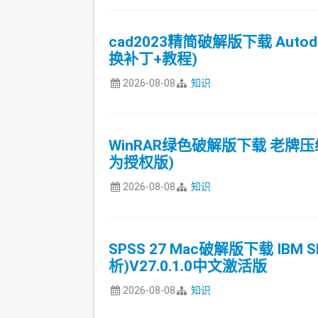
cad2023精简破解版下载 Autode
换补丁+教程)
2026-08-08
知识
WinRAR绿色破解版下载 老牌压缩
为授权版)
2026-08-08
知识
SPSS 27 Mac破解版下载 IBM SP
析)V27.0.1.0中文激活版
2026-08-08
知识