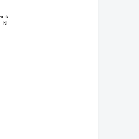
work
 NI