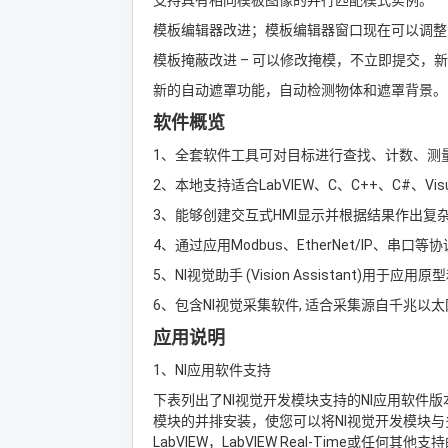
支持具有相同模板图像的并行匹配模式实例。
模板编辑器改进；模板编辑器窗口现在可以调整
模板掩蔽改进 – 可以修改掩模，不立即提交，
新的自动遮罩功能，自动检测物体和遮罩背景。
软件概览
1、全套软件工具可对目标进行查找、计数、测
2、本地支持适合LabVIEW、C、C++、C#、Visual
3、能够创建交互式HMI显示并根据结果作出复
4、通过应用Modbus、EtherNet/IP、串口等
5、NI视觉助手 (Vision Assistant)用于应
6、包含NI视觉采集软件, 适合采集源自千兆以太网
应用说明
1、NI应用软件支持
下表列出了NI视觉开发模块支持的NI应用软件版本
模块的并排安装，使您可以将NI视觉开发模块与多
LabVIEW，LabVIEW Real-Time或任何其