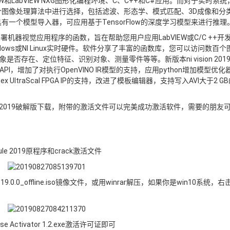
abVIEW和LabVIEW NXG图形化编程环境、C、C++和C#应用。而对于实时系统，
您可从数百个图像处理算法中进行选择，包括滤波、形态学、模式匹配、3D成像和分
具有一个模型导入器，可应用基于TensorFlow的深度学习模型来进行推理
发和部署机器视觉应用程序的函数，旨在帮助您用户应用LabVIEW或C/C ++开
ows或NI Linux实时硬件。软件分享了丰富的函数库，您可以访问数百个
存在、定位特征、识别对象、测量零件等等。新版本ni vision 201
，增加了对执行OpenVINO IR模型的支持，应用python增加模型优化
ex UltraScal FPGA IP的支持，改进了模板编辑器，支持写入AVI大于2 G
nt module 2019破解版下载，附带的激活文件可以完美成功激活软件，需要的朋友
odule 2019原程序和crack激活文件
ule_19.0.0_offline.iso镜像文件，或用winrar解压，如果你是win10系统，
ctivator 1.2.exe激活许可证即可