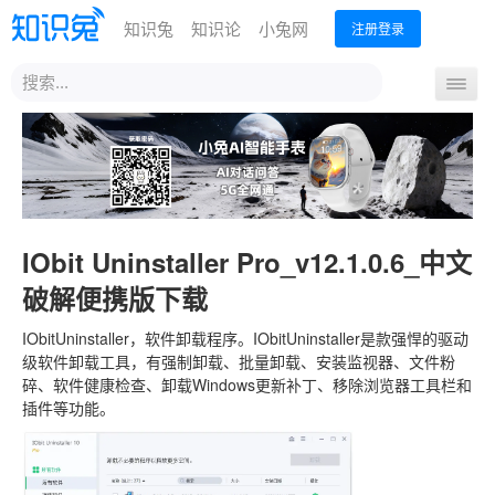
知识兔
知识论
小兔网
注册登录
站
导
内
航
搜
首页
最新下载
MSDN下载
热门下载
开
索
关
IObit Uninstaller Pro_v12.1.0.6_中文
破解便携版下载
IObitUninstaller，软件卸载程序。IObitUninstaller是款强悍的驱动
级软件卸载工具，有强制卸载、批量卸载、安装监视器、文件粉
碎、软件健康检查、卸载Windows更新补丁、移除浏览器工具栏和
插件等功能。