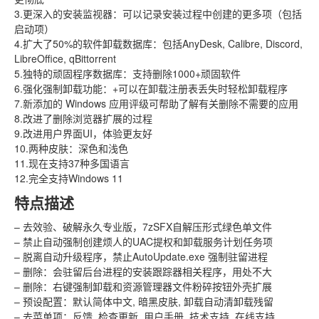
3.更深入的安装监视器：可以记录安装过程中创建的更多项（包括
启动项）
4.扩大了50%的软件卸载数据库：包括AnyDesk, Calibre, Discord,
LibreOffice, qBittorrent
5.独特的顽固程序数据库：支持删除1000+顽固软件
6.强化强制卸载功能：+可以在卸载注册表丢失时轻松卸载程序
7.新添加的 Windows 应用评级可帮助了解有关删除不需要的应用
8.改进了删除浏览器扩展的过程
9.改进用户界面UI，体验更友好
10.两种皮肤：深色和浅色
11.现在支持37种多国语言
12.完全支持Windows 11
特点描述
– 去效验、破解永久专业版，7zSFX自解压形式绿色单文件
– 禁止自动强制创建烦人的UAC提权和卸载服务计划任务项
– 脱离自动升级程序，禁止AutoUpdate.exe 强制驻留进程
– 删除：会驻留后台进程的安装跟踪器相关程序，用处不大
– 删除：右键强制卸载和资源管理器文件粉碎按钮外壳扩展
– 预设配置：默认简体中文, 暗黑皮肤, 卸载自动清卸载残留
– 去菜单项：反馈, 检查更新, 用户手册, 技术支持, 在线支持