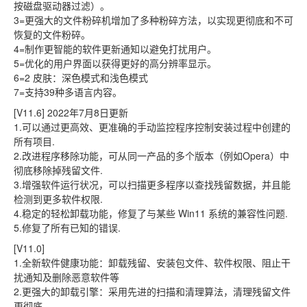
按磁盘驱动器过滤）。
3=更强大的文件粉碎机增加了多种粉碎方法，以实现更彻底和不可
恢复的文件粉碎。
4=制作更智能的软件更新通知以避免打扰用户。
5=优化的用户界面以获得更好的高分辨率显示。
6=2 皮肤：深色模式和浅色模式
7=支持39种多语言内容。
[V11.6] 2022年7月8日更新
1.可以通过更高效、更准确的手动监控程序控制安装过程中创建的
所有项目.
2.改进程序移除功能，可从同一产品的多个版本（例如Opera）中
彻底移除掉残留文件.
3.增强软件运行状况，可以扫描更多程序以查找残留数据，并且能
检测到更多软件权限.
4.稳定的轻松卸载功能，修复了与某些 Win11 系统的兼容性问题.
5.修复了所有已知的错误.
[V11.0]
1.全新软件健康功能：卸载残留、安装包文件、软件权限、阻止干
扰通知及删除恶意软件等
2.更强大的卸载引擎：采用先进的扫描和清理算法，清理残留文件
更彻底