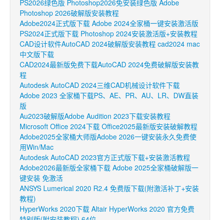
PS2026绿色版 Photoshop2026免安装绿色版 Adobe
Photoshop 2026破解版安装教程
Adobe2024正式版下载 Adobe 2024全家桶一键安装激活版
PS2024正式版下载 Photoshop 2024安装激活版+安装教程
CAD设计软件AutoCAD 2024破解版安装教程 cad2024 mac
中文版下载
CAD2024最新版免费下载AutoCAD 2024免费破解版安装教
程
Autodesk AutoCAD 2024三维CAD机械设计软件下载
Adobe 2023 全家桶下载PS、AE、PR、AU、LR、DW直装
版
Au2023破解版Adobe Audition 2023下载安装教程
Microsoft Office 2024下载 Office2025最新版安装破解教程
Adobe2025全家桶大师版Adobe 2026一键安装永久免费使
用Win/Mac
Autodesk AutoCAD 2023官方正式版下载+安装激活教程
Adobe2026最新版全家桶下载 Adobe 2025全家桶破解版一
键安装 免激活
ANSYS Lumerical 2020 R2.4 免费版下载(附激活补丁+安装
教程)
HyperWorks 2020下载 Altair HyperWorks 2020 官方免费
特别版(附安装教程) 64位