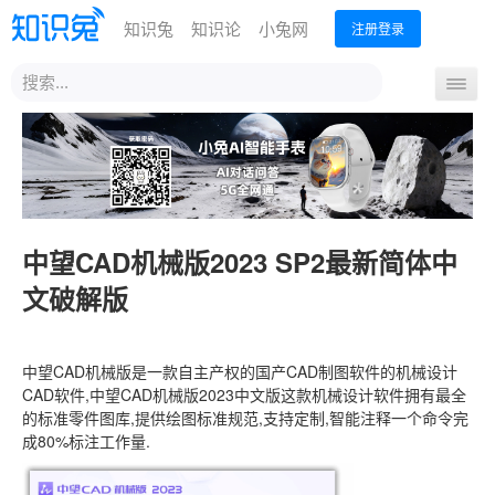
知识兔
知识论
小兔网
注册登录
站
导
内
航
搜
首页
最新下载
MSDN下载
热门下载
开
索
关
中望CAD机械版2023 SP2最新简体中
文破解版
中望CAD机械版是一款自主产权的国产CAD制图软件的机械设计
CAD软件,中望CAD机械版2023中文版这款机械设计软件拥有最全
的标准零件图库,提供绘图标准规范,支持定制,智能注释一个命令完
成80%标注工作量.