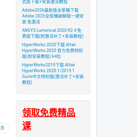
式版下载+安装激活教程
Adobe2026最新版全家桶下载
Adobe 2025全家桶破解版一键安
装 免激活
ANSYS Lumerical 2020 R2.4 免
费版下载(附激活补丁+安装教程)
HyperWorks 2020下载 Altair
HyperWorks 2020 官方免费特别
版(附安装教程) 64位
HyperWorks2019下载 Altair
HyperWorks 2020.1/2019.1
Suite中文特别版(激活补丁+安装
教程)
领取免费精品
课
一页