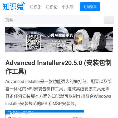
知识兔
知识论
小兔网
注册登录
站
导
内
航
搜
首页
最新下载
MSDN下载
热门下载
开
索
关
Advanced Installerv20.5.0 (安装包制
作工具)
Advanced Installer是一款功能强大的集打包、配置以及部
署一体化的
MSI安装包制作工具
，这款高级安装工具无需
具备任何安装脚本方面的知识就可以制作出符合Windows
Installer安装规范的MSI和MSP安装包。