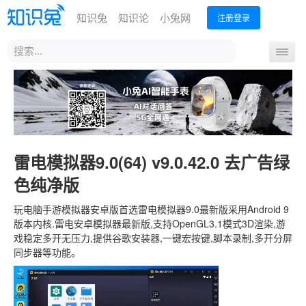
知识兔
知识论
小兔网
注册登录
站
导
内
航
搜
首页
最新下载
MSDN下载
热门下载
开
索
关
雷电模拟器9.0(64) v9.0.42.0 去广告绿
色纯净版
玩电脑手游模拟器安卓版首选雷电模拟器9.0最新版采用Android 9
版本内核.雷电安卓模拟器最新版,支持OpenGL3.1模式3D渲染,游
戏稳定多开无压力,提供谷歌安装器,一键宏按键,脚本录制,多开分屏
同步器等功能。