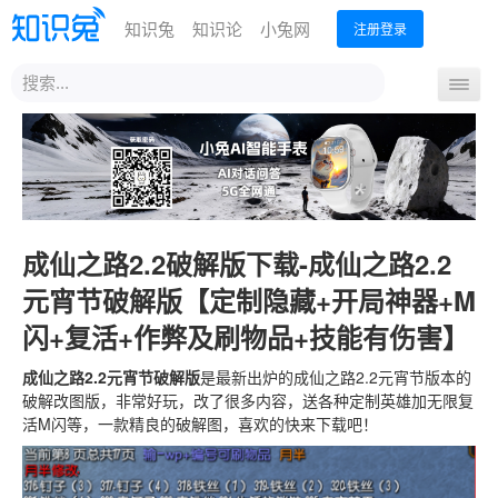
知识兔
知识论
小兔网
注册登录
站
导
内
航
搜
首页
最新下载
MSDN下载
热门下载
开
索
关
成仙之路2.2破解版下载-成仙之路2.2
元宵节破解版【定制隐藏+开局神器+M
闪+复活+作弊及刷物品+技能有伤害】
成仙之路2.2元宵节破解版
是最新出炉的成仙之路2.2元宵节版本的
破解改图版，非常好玩，改了很多内容，送各种定制英雄加无限复
活M闪等，一款精良的破解图，喜欢的快来下载吧！